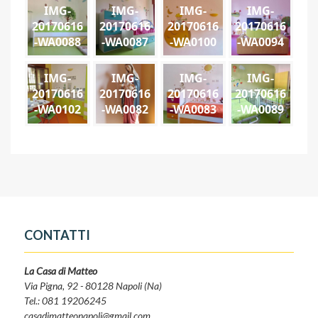
IMG-
IMG-
IMG-
IMG-
20170616
20170616
20170616
20170616
-WA0088
-WA0087
-WA0100
-WA0094
IMG-
IMG-
IMG-
IMG-
20170616
20170616
20170616
20170616
-WA0102
-WA0082
-WA0083
-WA0089
CONTATTI
La Casa di Matteo
Via Pigna, 92 - 80128 Napoli (Na)
Tel.: 081 19206245
casadimatteonapoli@gmail.com