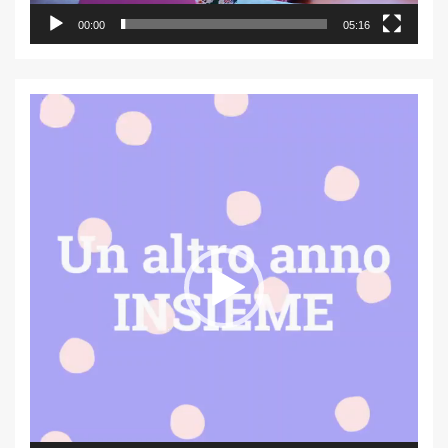
00:00
05:16
Video
Player